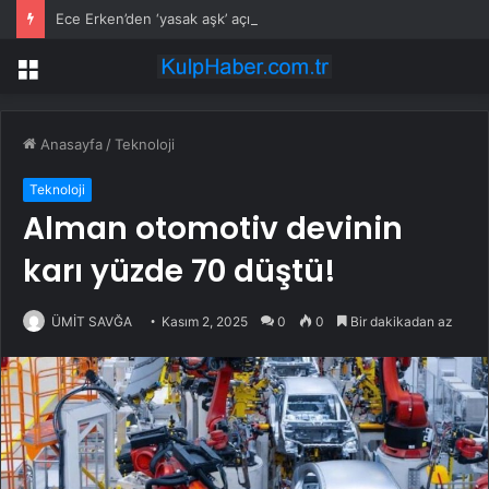
Ece Erken’den ‘yasak aşk’ açıklaması: Hukuki yollara başvuruyor
Menü
Anasayfa
/
Teknoloji
Teknoloji
Alman otomotiv devinin
karı yüzde 70 düştü!
ÜMİT SAVĞA
Kasım 2, 2025
0
0
Bir dakikadan az