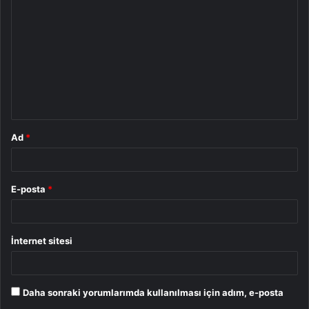
o
r
u
m
*
Ad
*
E-posta
*
İnternet sitesi
Daha sonraki yorumlarımda kullanılması için adım, e-posta