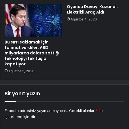
Oyuncu Davayı Kazandı,
Elektrikli Araç Aldı
Ağustos 4, 2026
Bu sırrı saklamak için
talimat verdiler: ABD
milyarlarca dolara sattığı
teknolojiyi tek tuşla
kapatıyor
Ağustos 5, 2026
Bir yanıt yazın
E-posta adresiniz yayınlanmayacak.
Gerekli alanlar
*
ile
işaretlenmişlerdir
Y