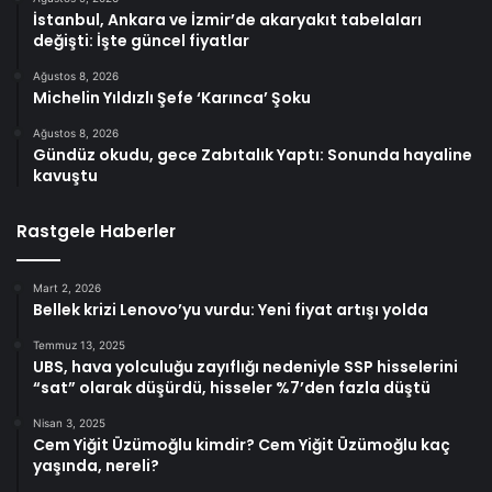
İstanbul, Ankara ve İzmir’de akaryakıt tabelaları
değişti: İşte güncel fiyatlar
Ağustos 8, 2026
Michelin Yıldızlı Şefe ‘Karınca’ Şoku
Ağustos 8, 2026
Gündüz okudu, gece Zabıtalık Yaptı: Sonunda hayaline
kavuştu
Rastgele Haberler
Mart 2, 2026
Bellek krizi Lenovo’yu vurdu: Yeni fiyat artışı yolda
Temmuz 13, 2025
UBS, hava yolculuğu zayıflığı nedeniyle SSP hisselerini
“sat” olarak düşürdü, hisseler %7’den fazla düştü
Nisan 3, 2025
Cem Yiğit Üzümoğlu kimdir? Cem Yiğit Üzümoğlu kaç
yaşında, nereli?