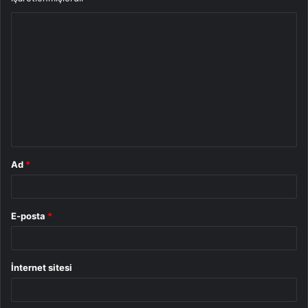
Y
o
r
u
m
*
Ad
*
E-posta
*
İnternet sitesi