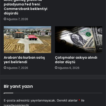
paladyuma Fed freni:
Commerzbank beklentiyi
düşürdü
Ağustos 7, 2026
Araban’da kurban satış
Çatışmalar askıya alındı
yeri belirlendi
dolar düştü
Ağustos 7, 2026
Ağustos 6, 2026
Bir yanıt yazın
E-posta adresiniz yayınlanmayacak.
Gerekli alanlar
*
ile
işaretlenmişlerdir