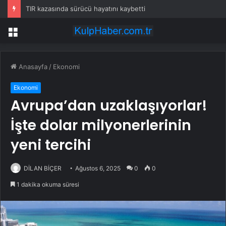
TIR kazasında sürücü hayatını kaybetti
Menü
Anasayfa
/
Ekonomi
Ekonomi
Avrupa’dan uzaklaşıyorlar!
İşte dolar milyonerlerinin
yeni tercihi
DİLAN BİÇER
Ağustos 6, 2025
0
0
1 dakika okuma süresi