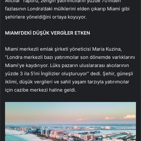
Alıcılar” raporu, zengin yatırımcıların yüzde 70’inden
fazlasının Londra’daki mülklerini elden çıkarıp Miami gibi
şehirlere yöneldiğini ortaya koyuyor.
MIAMI’DEKİ DÜŞÜK VERGİLER ETKEN
Miami merkezli emlak şirketi yöneticisi Maria Kuzina,
“Londra merkezli bazı yatırımcılar son dönemde varlıklarını
Miami’ye kaydırıyor. Lüks pazarın uluslararası alıcılarının
yüzde 3 ila 5’ini İngilizler oluşturuyor” dedi. Şehir, güneşli
iklimi, düşük vergileri ve sahil yaşam tarzıyla yatırımcılar
için cazibe merkezi haline geldi.