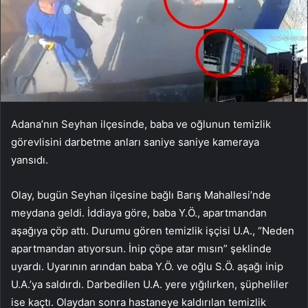
Adana’nın Seyhan ilçesinde, baba ve oğlunun temizlik
görevlisini darbetme anları saniye saniye kameraya
yansıdı.
Olay, bugün Seyhan ilçesine bağlı Barış Mahallesi’nde
meydana geldi. İddiaya göre, baba Y.Ö., apartmandan
aşağıya çöp attı. Durumu gören temizlik işçisi U.A., “Neden
apartmandan atıyorsun. İnip çöpe atar mısın” şeklinde
uyardı. Uyarının arından baba Y.Ö. ve oğlu S.Ö. aşağı inip
U.A.’ya saldırdı. Darbedilen U.A. yere yığılırken, şüpheliler
ise kaçtı. Olaydan sonra hastaneye kaldırılan temizlik