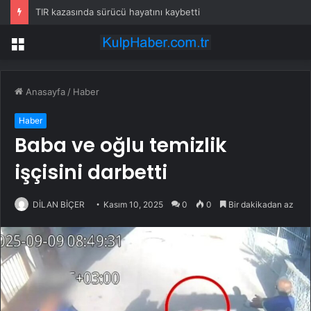
TIR kazasında sürücü hayatını kaybetti
Menü
Anasayfa
/
Haber
Haber
Baba ve oğlu temizlik
işçisini darbetti
DİLAN BİÇER
Kasım 10, 2025
0
0
Bir dakikadan az