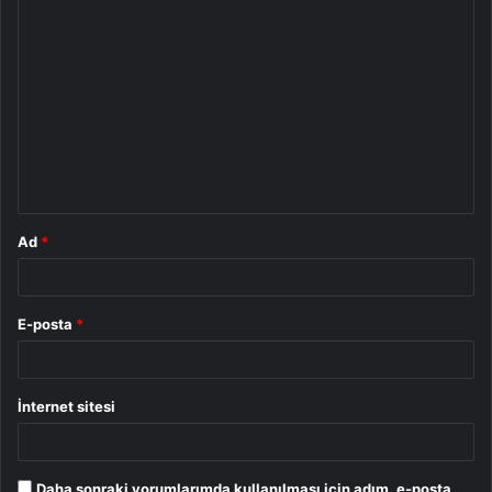
Y
o
r
u
m
*
Ad
*
E-posta
*
İnternet sitesi
Daha sonraki yorumlarımda kullanılması için adım, e-posta