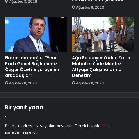
Ağustos 8, 2026
Ağustos 8, 2026
Ekrem İmamoğlu: “Yeni
Ağrı Belediyesi’nden Fatih
Parti Genel Başkanımız
Mahallesi’nde Menfez
Özgür Özel ile yürüyelim
Altyapı Çalışmalarına
arkadaşlar”
Denetim
Ağustos 8, 2026
Ağustos 8, 2026
Bir yanıt yazın
E-posta adresiniz yayınlanmayacak.
Gerekli alanlar
*
ile
işaretlenmişlerdir