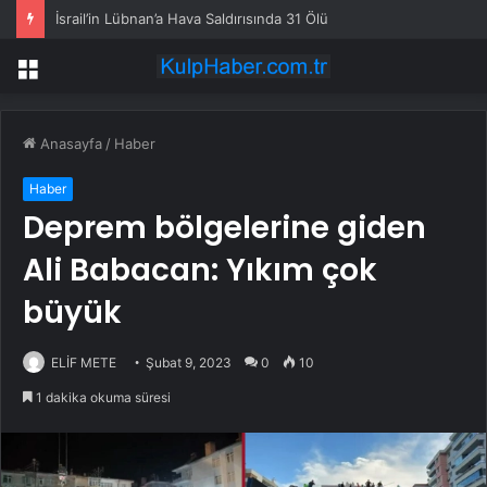
İsrail’in Lübnan’a Hava Saldırısında 31 Ölü
Menü
Anasayfa
/
Haber
Haber
Deprem bölgelerine giden
Ali Babacan: Yıkım çok
büyük
ELİF METE
Şubat 9, 2023
0
10
1 dakika okuma süresi