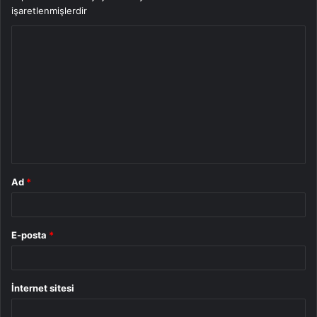
işaretlenmişlerdir
Y
o
r
u
m
*
Ad
*
E-posta
*
İnternet sitesi