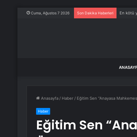
En kötü y
Cuma, Ağustos 7 2026
Son Dakika Haberleri
ANASAY
Anasayfa
/
Haber
/
Eğitim Sen “Anayasa Mahkemesi
Haber
Eğitim Sen “An