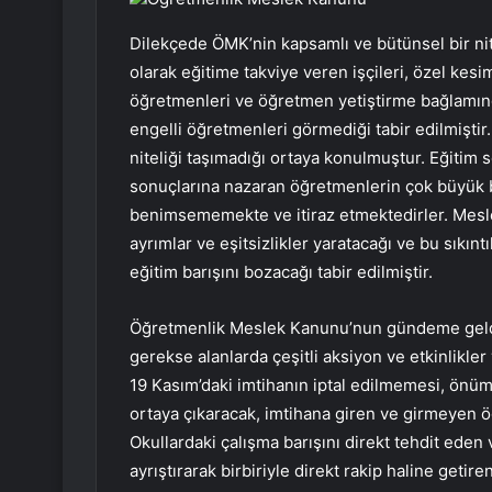
Dilekçede ÖMK’nin kapsamlı ve bütünsel bir nite
olarak eğitime takviye veren işçileri, özel kesim
öğretmenleri ve öğretmen yetiştirme bağlamın
engelli öğretmenleri görmediği tabir edilmiştir
niteliği taşımadığı ortaya konulmuştur. Eğitim s
sonuçlarına nazaran öğretmenlerin çok büyük 
benimsememekte ve itiraz etmektedirler. Mesl
ayrımlar ve eşitsizlikler yaratacağı ve bu sıkın
eğitim barışını bozacağı tabir edilmiştir.
Öğretmenlik Meslek Kanunu’nun gündeme geldiğ
gerekse alanlarda çeşitli aksiyon ve etkinlikle
19 Kasım’daki imtihanın iptal edilmemesi, önü
ortaya çıkaracak, imtihana giren ve girmeyen ö
Okullardaki çalışma barışını direkt tehdit eden 
ayrıştırarak birbiriyle direkt rakip haline geti