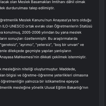
ılacak olan Meslek Basamakları İmtihanı dâhil olmak
ek durdurulması talep edilmiştir.
 Öğretmenlik Meslek Kanunu’nun Anayasa’ya ters olduğu
nun ILO-UNESCO ortak evrakı olan Öğretmenlerin Statüsü
aya konulmuş, 2005-2006 yılından bu yana meslek
aların sonuçları özetlenmiştir. Bu araştırmalarda
gereksiz”, “ayrımcı”, “yetersiz”, “boş bir unvan” ve
denle dilekçede geçmişte yapılan yanlışların
 Anayasa Mahkemesi’nin dikkati çekilmek istenmiştir.
ik mesleğinin niteliği oluşturmuştur. Maddede,
 alan bilgisi ve öğretme-öğrenme yeterlikleri olmasına
öğretmenliğin yalnızca bir istikametine epeyce
etmenlik mesleğine yönelik Ulusal Eğitim Bakanlığı’nın