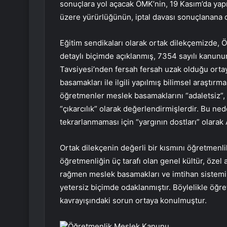
sonuçlara yol açacak ÖMK’nin, 19 Kasım’da yap
üzere yürürlüğünün, iptal davası sonuçlanana d
Eğitim sendikaları olarak ortak dilekçemizde,
detaylı biçimde açıklanmış, 7354 sayılı kanu
Tavsiyesi’nden fersah fersah uzak olduğu ort
basamakları ile ilgili yapılmış bilimsel araştırm
öğretmenler meslek basamaklarını “adaletsiz”, “
“çıkarcılık” olarak değerlendirmişlerdir. Bu ne
tekrarlanmaması için “yargının dostları” olarak
Ortak dilekçenin değerli bir kısmını öğretmenl
öğretmenliğin üç tarafı olan genel kültür, özel
rağmen meslek basamakları ve imtihan sistemi 
yetersiz biçimde odaklanmıştır. Böylelikle öğr
kavrayışındaki sorun ortaya konulmuştur.
Öğretmenlik Meslek Kanunu