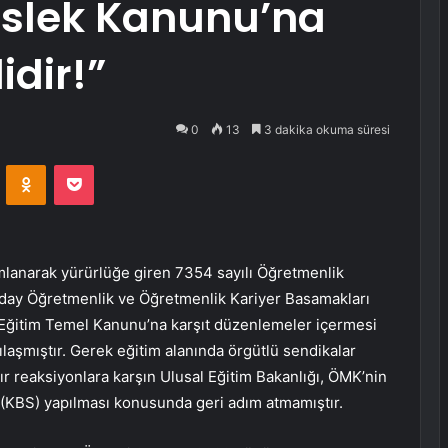
slek Kanunu’na
dir!”
0
13
3 dakika okuma süresi
VKontakte
Odnoklassniki
Pocket
lanarak yürürlüğe giren 7354 sayılı Öğretmenlik
day Öğretmenlik ve Öğretmenlik Kariyer Basamakları
l Eğitim Temel Kanunu’na karşıt düzenlemeler içermesi
şılaşmıştır. Gerek eğitim alanında örgütlü sendikalar
ğır reaksiyonlara karşın Ulusal Eğitim Bakanlığı, ÖMK’nin
(KBS) yapılması konusunda geri adım atmamıştır.