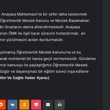
 ve Anayasa Mahkemesi’ne bir sefer daha seslenmek
smı Öğretmenlik Meslek Kanunu ve Meslek Basamakları
klı itirazlarını daima dillendirmektedir. Anayasa
en ÖMK ile ilgili karar sürecini hızlandırmalı, en
nın yürütmesini acilen durdurmalıdır.
alışılmamış Öğretmenlik Meslek Kanunu’na ve bu
acak muhtemel bir kaosa geçit vermemesidir. Gündeme
arımızı kamuoyu ile paylaştığımız Öğretmenlik Meslek
özgür ve dayanışmacı bir eğitim süreci inşa edilene
lim Ve Sağlık Haber Ajansı)
erest
Reddit
VKontakte
Odnoklassniki
Pocket
E-Posta ile paylaş
Yazdır