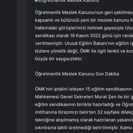
Öğretmenlik Meslek Kanunu
Öğretmenlik Meslek Kanunu’nun geri çekilmesin
kapsamlı ve bütüncül yeni bir meslek kanunu haz
hakkındaki görüşlerimizi iletmek gayesiyle Ul
sendikası olarak 16 Kasım 2022 günü için rand
verilmemiştir. Ulusal Eğitim Bakanı’nın eğitim 
bizlere yönelik değil, ÖMK ile ilgili tenkit ve k
büyük bir saygısızlıktır.
Öğretmenlik Meslek Kanunu Son Dakika
ÖMK’nin iptalini isteyen 15 eğitim sendikasın
Mahkemesi Genel Sekreteri Murat Şen ile bir g
eğitim sendikasının birlikte hazırladığı ve Öğ
imtihanına itirazımızı belirten 32 sayfalık di
tekniğine alışılmamış olarak hazırlanan yasanın
sıkıntısına tahlil üretmediği belirtilmiştir. Ka