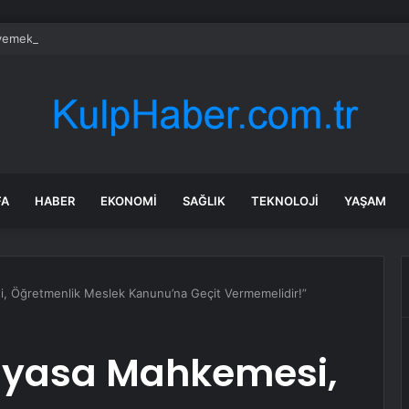
emeklere sahip ülke belli oldu: İlk akla gelen ülke değil
FA
HABER
EKONOMI
SAĞLIK
TEKNOLOJI
YAŞAM
, Öğretmenlik Meslek Kanunu’na Geçit Vermemelidir!”
ayasa Mahkemesi,