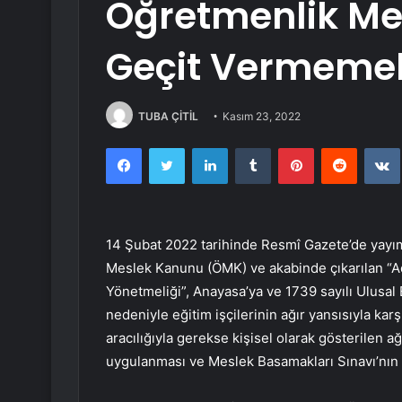
Öğretmenlik Me
Geçit Vermemeli
TUBA ÇİTİL
Kasım 23, 2022
Facebook
Twitter
LinkedIn
Tumblr
Pinterest
Reddit
14 Şubat 2022 tarihinde Resmî Gazete’de yayım
Meslek Kanunu (ÖMK) ve akabinde çıkarılan “A
Yönetmeliği”, Anayasa’ya ve 1739 sayılı Ulusa
nedeniyle eğitim işçilerinin ağır yansısıyla kar
aracılığıyla gerekse kişisel olarak gösterilen a
uygulanması ve Meslek Basamakları Sınavı’nın 