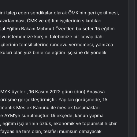
i talep eden sendikalar olarak ÖMK’nin geri çekilmesi,
ırlanması, ÖMK ve eğitim işçilerinin sıkıntıları
usal Eğitim Bakanı Mahmut Özer’den bu sefer 15 eğitim
evu istememize karşın, talebimize bir cevap dahi
işçilerinin temsilcilerine randevu vermemesi, yalnızca
orkuları olan yüz binlerce eğitim işçisine de yönelik
ın MYK üyeleri, 16 Kasım 2022 günü (dün) Anayasa
örüşme gerçekleştirmiştir. Yapılan görüşmede, 15
retmenlik Meslek Kanunu ile meslek basamakları
lekçe AYM’ye sunulmuştur. Dilekçede, kanun yapma
, eğitim işçilerinin özlük, ekonomik ve toplumsal hiçbir
mu faydasına ters olan, telafisi mümkün olmayacak