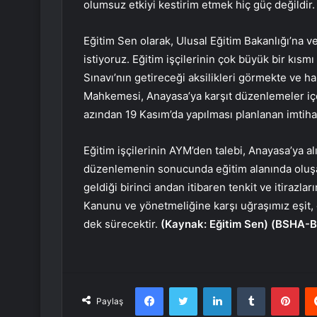
olumsuz etkiyi kestirim etmek hiç güç değildir.
Eğitim Sen olarak, Ulusal Eğitim Bakanlığı’na
istiyoruz. Eğitim işçilerinin çok büyük bir kı
Sınavı’nın getireceği aksilikleri görmekte ve ha
Mahkemesi, Anayasa’ya karşıt düzenlemeler içer
azından 19 Kasım’da yapılması planlanan imtiha
Eğitim işçilerinin AYM’den talebi, Anayasa’ya 
düzenlemenin sonucunda eğitim alanında oluş
geldiği birinci andan itibaren tenkit ve itirazl
Kanunu ve yönetmeliğine karşı uğraşımız eşit, 
dek sürecektir.
(Kaynak: Eğitim Sen) (BSHA-Bi
Facebook
Twitter
LinkedIn
Tumblr
Pint
Paylaş