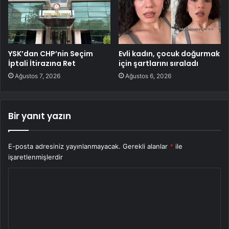
YSK’dan CHP’nin Seçim
Evli kadın, çocuk doğurmak
İptali İtirazına Ret
için şartlarını sıraladı
Ağustos 7, 2026
Ağustos 6, 2026
Bir yanıt yazın
E-posta adresiniz yayınlanmayacak.
Gerekli alanlar
*
ile
işaretlenmişlerdir
Y
o
r
u