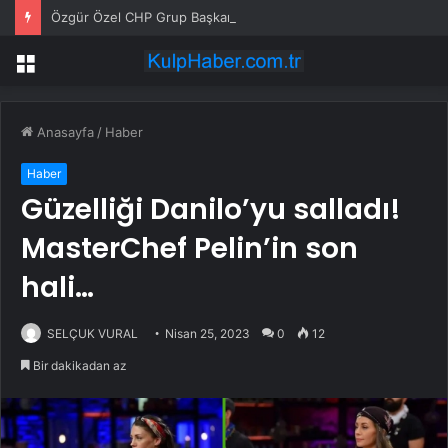
Özgür Özel CHP Grup Başkan Vekili Seçildi
Menü
Anasayfa
/
Haber
Haber
Güzelliği Danilo’yu salladı!
MasterChef Pelin’in son
hali…
SELÇUK VURAL
Nisan 25, 2023
0
12
Bir dakikadan az