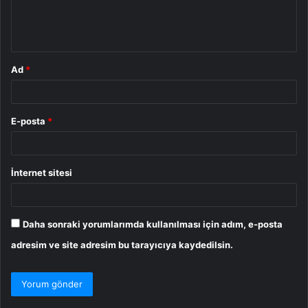
m
*
Ad
*
E-posta
*
İnternet sitesi
Daha sonraki yorumlarımda kullanılması için adım, e-posta
adresim ve site adresim bu tarayıcıya kaydedilsin.