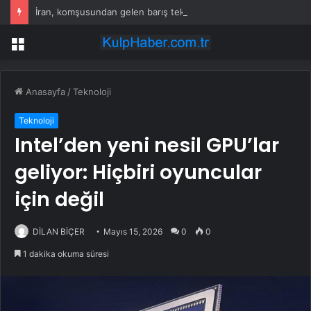
İran, komşusundan gelen barış teklifini reddetti
Menü
Anasayfa
/
Teknoloji
Teknoloji
Intel’den yeni nesil GPU’lar
geliyor: Hiçbiri oyuncular
için değil
DİLAN BİÇER
Mayıs 15, 2026
0
0
1 dakika okuma süresi