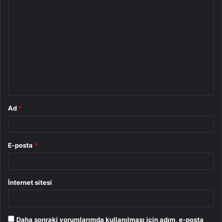
Y
o
r
u
m
*
Ad
*
E-posta
*
İnternet sitesi
Daha sonraki yorumlarımda kullanılması için adım, e-posta