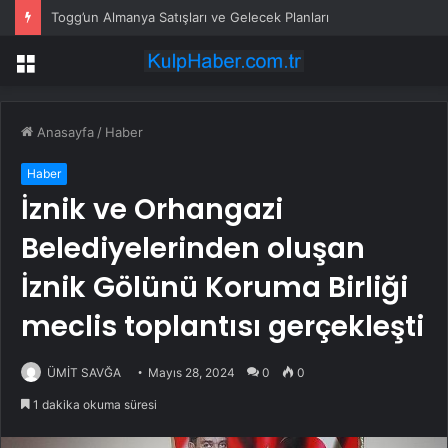
Togg’un Almanya Satışları ve Gelecek Planları
Menü
Anasayfa
/
Haber
Haber
İznik ve Orhangazi
Belediyelerinden oluşan
İznik Gölünü Koruma Birliği
meclis toplantısı gerçekleşti
ÜMİT SAVĞA
Mayıs 28, 2024
0
0
1 dakika okuma süresi