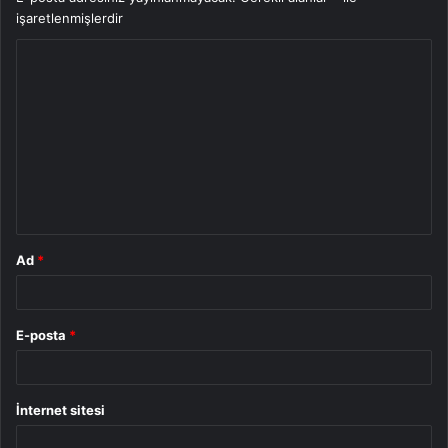
işaretlenmişlerdir
Y
o
r
u
m
*
Ad
*
E-posta
*
İnternet sitesi