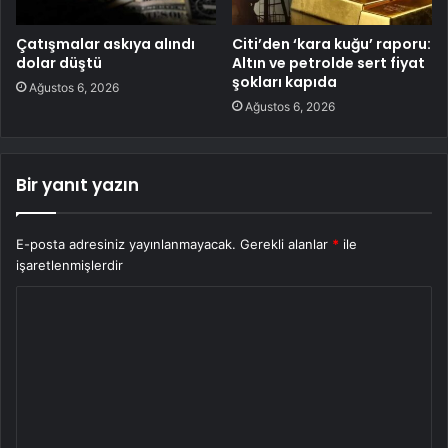
Çatışmalar askıya alındı
Citi’den ‘kara kuğu’ raporu:
dolar düştü
Altın ve petrolde sert fiyat
şokları kapıda
Ağustos 6, 2026
Ağustos 6, 2026
Bir yanıt yazın
E-posta adresiniz yayınlanmayacak.
Gerekli alanlar
*
ile
işaretlenmişlerdir
Y
o
r
u
m