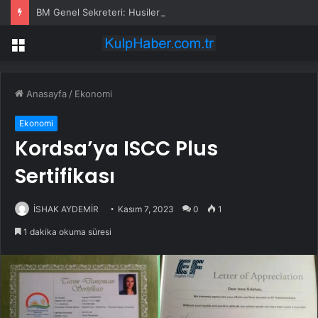
BM Genel Sekreteri: Husilerin, Kızıldeniz’deki ticari gemilere yönelik yeni saldırıları endişe verici
Menü
Anasayfa
/
Ekonomi
Ekonomi
Kordsa’ya ISCC Plus
Sertifikası
İSHAK AYDEMİR
Kasım 7, 2023
0
1
1 dakika okuma süresi