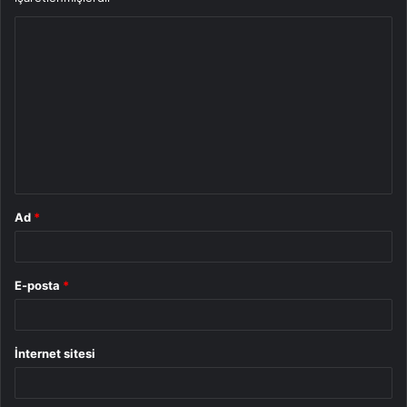
Y
o
r
u
m
*
Ad
*
E-posta
*
İnternet sitesi