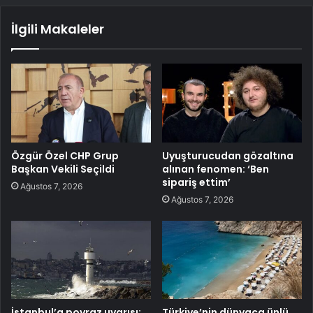
İlgili Makaleler
Özgür Özel CHP Grup
Uyuşturucudan gözaltına
Başkan Vekili Seçildi
alınan fenomen: ‘Ben
sipariş ettim’
Ağustos 7, 2026
Ağustos 7, 2026
İstanbul’a poyraz uyarısı:
Türkiye’nin dünyaca ünlü