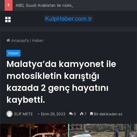
ABD, Suudi Arabistan ile nükleer program anlaşmasını duyuracak
Menü
Anasayfa
/
Haber
Haber
Malatya’da kamyonet ile
motosikletin karıştığı
kazada 2 genç hayatını
kaybetti.
ELİF METE
Ekim 29, 2023
0
7
Bir dakikadan az