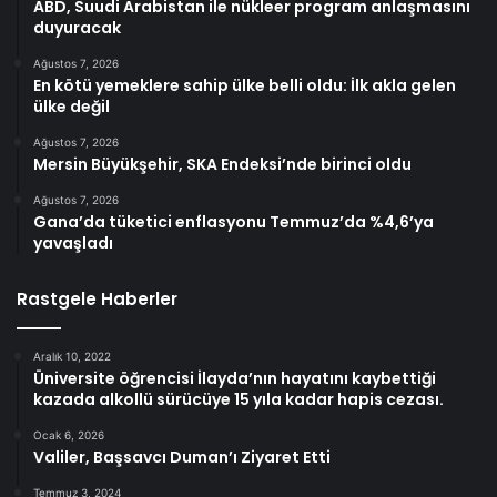
ABD, Suudi Arabistan ile nükleer program anlaşmasını
duyuracak
Ağustos 7, 2026
En kötü yemeklere sahip ülke belli oldu: İlk akla gelen
ülke değil
Ağustos 7, 2026
Mersin Büyükşehir, SKA Endeksi’nde birinci oldu
Ağustos 7, 2026
Gana’da tüketici enflasyonu Temmuz’da %4,6’ya
yavaşladı
Rastgele Haberler
Aralık 10, 2022
Üniversite öğrencisi İlayda’nın hayatını kaybettiği
kazada alkollü sürücüye 15 yıla kadar hapis cezası.
Ocak 6, 2026
Valiler, Başsavcı Duman’ı Ziyaret Etti
Temmuz 3, 2024