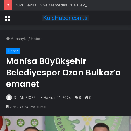
2026 Lexus ES ve Mercedes CLA Elektrikli Sedan Karşılaştırması
Menü
Anasayfa
/
Haber
Haber
Manisa Büyükşehir
Belediyespor Ozan Bulkaz’a
emanet
DİLAN BİÇER
Haziran 11, 2024
0
0
2 dakika okuma süresi