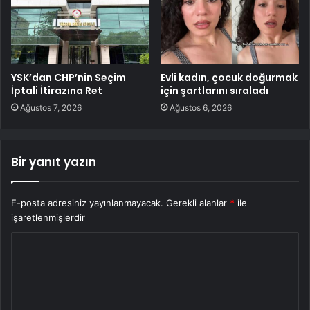
YSK’dan CHP’nin Seçim
Evli kadın, çocuk doğurmak
İptali İtirazına Ret
için şartlarını sıraladı
Ağustos 7, 2026
Ağustos 6, 2026
Bir yanıt yazın
E-posta adresiniz yayınlanmayacak.
Gerekli alanlar
*
ile
işaretlenmişlerdir
Y
o
r
u