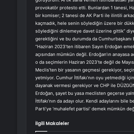
provokatör protesto etti. Bunlardan 1 tanesi, 
bir komiser; 2 tanesi de AK Parti ile ilintili ark
kaçmadık, hele senin söylediğin üzere bir dükk
söylediğini dinlemeye davet üzerine gittik” di
gerektiğini ve bu durumda da Cumhurbaşkanı 
“Haziran 2023’ten itibaren Sayın Erdoğan emekl
açısından mümkün değil. Erdoğan’ın anayasa açıs
o da seçimlerin Haziran 2023’te değil de Mayı
Meclis’ten bir yasanın geçmesi gerekiyor, seçi
yetmiyor. Cumhur İttifakı’nın oyu yetmediği için 
dayanak vermesi gerekiyor ve CHP ile DÜZGÜN P
Erdoğan, şayet bu yasa meclisten geçerse yalnı
İttifakı’nın da adayı olur. Kendi adaylarını bil
Parti’ye ‘muhalefet partisi’ demek mümkün deği
İlgili Makaleler