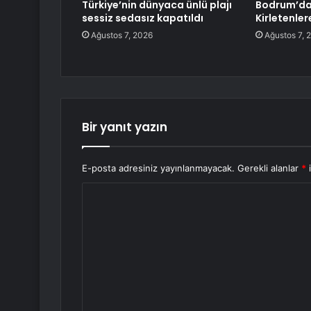
Türkiye’nin dünyaca ünlü plajı
Bodrum’da
sessiz sedasız kapatıldı
Kirletenler
Ağustos 7, 2026
Ağustos 7, 
Bir yanıt yazın
E-posta adresiniz yayınlanmayacak.
Gerekli alanlar
*
i
Y
o
r
u
m
*