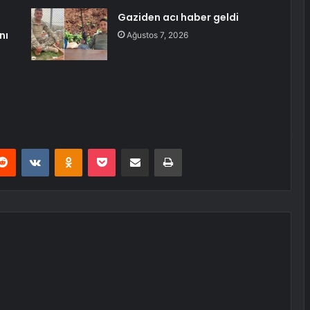
Gaziden acı haber geldi
nı
Ağustos 7, 2026
erest
Reddit
VKontakte
Odnoklassniki
Pocket
E-Posta ile paylaş
Yazdır