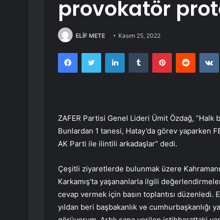
provokatör prote
ELİF METE
Kasım 25, 2022
Facebook
Twitter
LinkedIn
Tumblr
Pinterest
Reddit
ZAFER Partisi Genel Lideri Ümit Özdağ, “Halk bi
Bunlardan 1 tanesi, Hatay’da görev yaparken FE
AK Parti ile ilintili arkadaşlar” dedi.
Çeşitli ziyaretlerde bulunmak üzere Kahramanm
Karkamış’ta yaşananlarla ilgili değerlendirm
cevap vermek için basın toplantısı düzenledi. 
yıldan beri başbakanlık ve cumhurbaşkanlığı ya
görüyorum. Artık sana verilen istihbarattaki yan