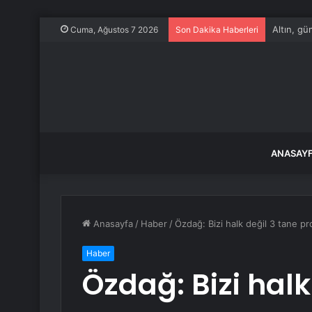
ABD, Suu
Cuma, Ağustos 7 2026
Son Dakika Haberleri
ANASAY
Anasayfa
/
Haber
/
Özdağ: Bizi halk değil 3 tane pr
Haber
Özdağ: Bizi halk