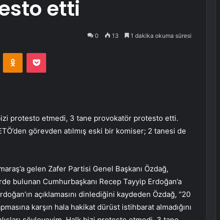
sto etti
0
13
1 dakika okuma süresi
VKontakte
Odnoklassniki
Pocket
zi protesto etmedi, 3 tane provokatör protesto etti.
TÖ’den görevden atılmış eski bir komiser; 2 tanesi de
araş’a gelen Zafer Partisi Genel Başkanı Özdağ,
elerde bulunan Cumhurbaşkanı Recep Tayyip Erdoğan’a
Erdoğan’ın açıklamasını dinlediğini kaydeden Özdağ, “20
pmasına karşın hala hakikat dürüst istihbarat almadığını
lışları söyleyeyim. Halk bizi protesto etmedi, 3 tane