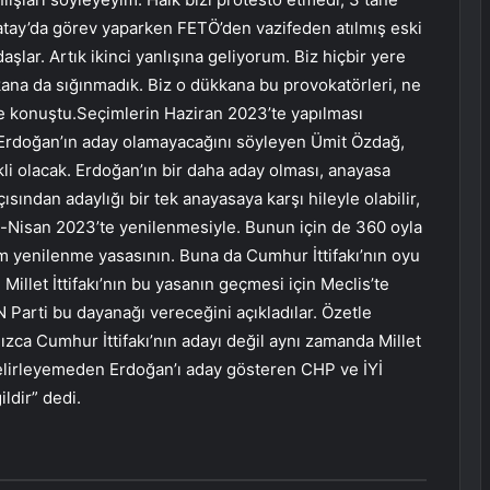
Hatay’da görev yaparken FETÖ’den vazifeden atılmış eski
adaşlar. Artık ikinci yanlışına geliyorum. Biz hiçbir yere
ana da sığınmadık. Biz o dükkana bu provokatörleri, ne
ye konuştu.Seçimlerin Haziran 2023’te yapılması
Erdoğan’ın aday olamayacağını söyleyen Ümit Özdağ,
i olacak. Erdoğan’ın bir daha aday olması, anayasa
ından adaylığı bir tek anayasaya karşı hileyle olabilir,
s-Nisan 2023’te yenilenmesiyle. Bunun için de 360 oyla
m yenilenme yasasının. Buna da Cumhur İttifakı’nın oyu
Millet İttifakı’nın bu yasanın geçmesi için Meclis’te
arti bu dayanağı vereceğini açıkladılar. Özetle
zca Cumhur İttifakı’nın adayı değil aynı zamanda Millet
e belirleyemeden Erdoğan’ı aday gösteren CHP ve İYİ
ldir” dedi.