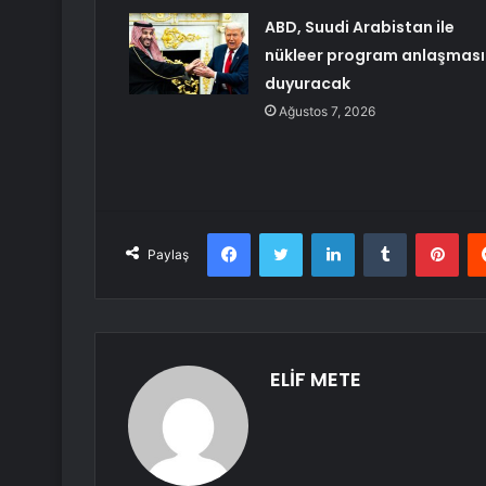
ABD, Suudi Arabistan ile
nükleer program anlaşması
duyuracak
Ağustos 7, 2026
Facebook
Twitter
LinkedIn
Tumblr
Pint
Paylaş
ELİF METE