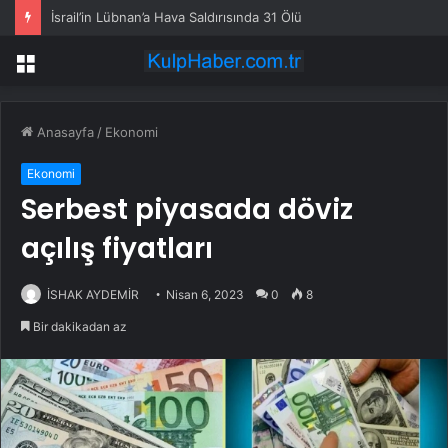
İsrail’in Lübnan’a Hava Saldırısında 31 Ölü
Menü
Anasayfa
/
Ekonomi
Ekonomi
Serbest piyasada döviz
açılış fiyatları
İSHAK AYDEMİR
Nisan 6, 2023
0
8
Bir dakikadan az