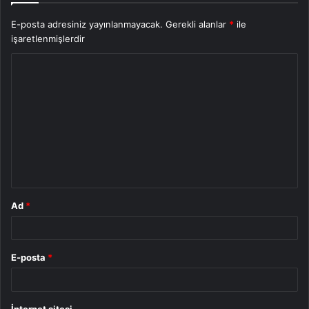
E-posta adresiniz yayınlanmayacak.
Gerekli alanlar
*
ile
işaretlenmişlerdir
Y
o
r
u
m
*
Ad
*
E-posta
*