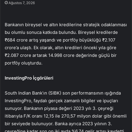
Ağustos 7, 2026
Bankanın bireysel ve altın kredilerine stratejik odaklanması
bu olumlu sonuca katkıda bulundu. Bireysel kredilerde
₹684 crore artış yaşandı ve portföy büyüklüğü ₹2.107
crore’a ulaştı. Ek olarak, altın kredileri önceki yıla göre
₹2.087 crore artarak 14.998 crore değerinde güçlü bir
portföy oluşturdu.
InvestingPro İçgörüleri
South Indian Bank’ın (SIBK) son performansının ışığında
InvestingPro, faydalı gerçek zamanlı bilgiler ve ipuçları
sunuyor. Bankanın piyasa değeri 2023 yılı 3. çeyreği
itibarıyla F/K oranı 12,15 ile 270,57 milyon dolar gibi önemli
bir seviyede bulunuyor. Banka ayrıca 2023 yılının 3.
çeyreğine kadar son on iki ayda %6,74 gelir artışı kaydetti.