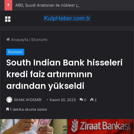
ABD, Suudi Arabistan ile nükleer program anlaşmasını duyuracak
Menü
Anasayfa
/
Ekonomi
Ekonomi
South Indian Bank hisseleri
kredi faiz artırımının
ardından yükseldi
İSHAK AYDEMİR
Kasım 20, 2023
0
2
1 dakika okuma süresi