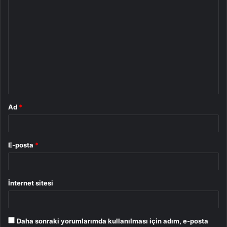
Y
o
r
u
m
*
Ad
*
E-posta
*
İnternet sitesi
Daha sonraki yorumlarımda kullanılması için adım, e-posta