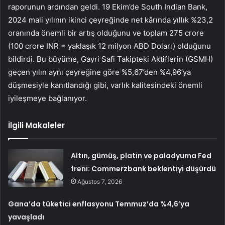
raporunun ardından geldi. 19 Ekim’de South Indian Bank,
2024 mali yılının ikinci çeyreğinde net kârında yıllık %23,2
oranında önemli bir artış olduğunu ve toplam 275 crore
(100 crore INR = yaklaşık 12 milyon ABD Doları) olduğunu
bildirdi. Bu büyüme, Gayri Safi Takipteki Aktiflerin (GSMH)
geçen yılın aynı çeyreğine göre %5,67’den %4,96’ya
düşmesiyle kanıtlandığı gibi, varlık kalitesindeki önemli
iyileşmeye bağlanıyor.
İlgili Makaleler
Altın, gümüş, platin ve paladyuma Fed
freni: Commerzbank beklentiyi düşürdü
Ağustos 7, 2026
Gana’da tüketici enflasyonu Temmuz’da %4,6’ya
yavaşladı