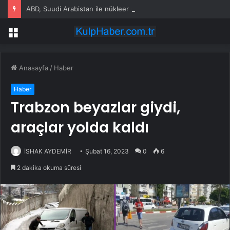
ABD, Suudi Arabistan ile nükleer program anlaşmasını duyuracak
Menü
Anasayfa
/
Haber
Haber
Trabzon beyazlar giydi,
araçlar yolda kaldı
İSHAK AYDEMİR
Şubat 16, 2023
0
6
2 dakika okuma süresi