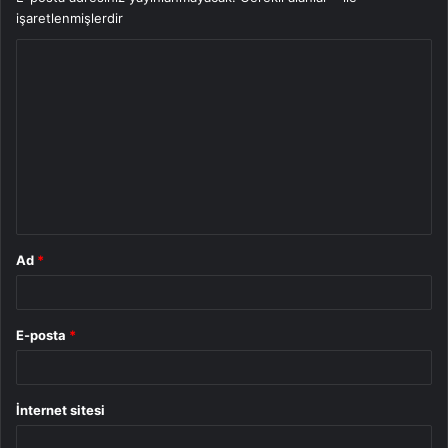
işaretlenmişlerdir
Y
o
r
u
m
*
Ad
*
E-posta
*
İnternet sitesi