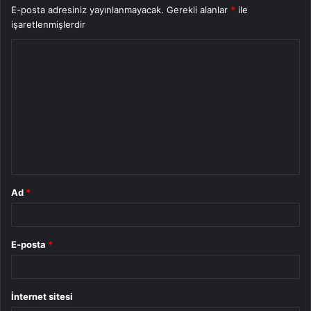
E-posta adresiniz yayınlanmayacak.
Gerekli alanlar
*
ile
işaretlenmişlerdir
Y
o
r
u
m
*
Ad
*
E-posta
*
İnternet sitesi