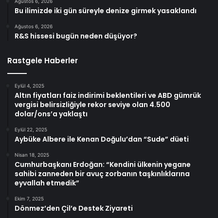
Ağustos 6, 2026
Bu ilimizde iki gün süreyle denize girmek yasaklandı
Ağustos 6, 2026
R&S hissesi bugün neden düşüyor?
Rastgele Haberler
Eylül 4, 2025
Altın fiyatları faiz indirimi beklentileri ve ABD gümrük
vergisi belirsizliğiyle rekor seviye olan 4.500
dolar/ons’a yaklaştı
Eylül 22, 2025
Aybüke Albere ile Kenan Doğulu’dan “Sude” düeti
Nisan 18, 2025
Cumhurbaşkanı Erdoğan: “Kendini ülkenin yegane
sahibi zanneden bir avuç zorbanın taşkınlıklarına
eyvallah etmedik”
Ekim 7, 2025
Dönmez’den Çil’e Destek Ziyareti