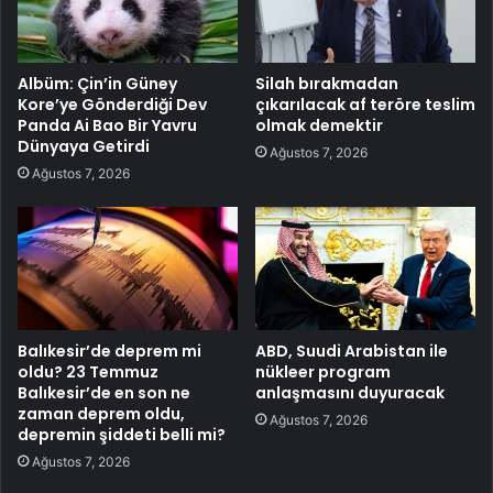
Albüm: Çin’in Güney
Silah bırakmadan
Kore’ye Gönderdiği Dev
çıkarılacak af teröre teslim
Panda Ai Bao Bir Yavru
olmak demektir
Dünyaya Getirdi
Ağustos 7, 2026
Ağustos 7, 2026
Balıkesir’de deprem mi
ABD, Suudi Arabistan ile
oldu? 23 Temmuz
nükleer program
Balıkesir’de en son ne
anlaşmasını duyuracak
zaman deprem oldu,
Ağustos 7, 2026
depremin şiddeti belli mi?
Ağustos 7, 2026