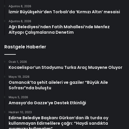
Ağustos 8, 2026
İzmir Büyükşehir’den Torbalı’da ‘Kırmızı Altın’ mesaisi
Ağustos 8, 2026
Ağrı Belediyesi’nden Fatih Mahallesi’nde Menfez
Altyapı Çalışmalarına Denetim
Rastgele Haberler
Ocak 1, 2026
Kocaelispor’un Stadyumu Turka Araç Muayene Oluyor
Mayıs 19, 2026
Osmancık’ta şehit aileleri ve gaziler “Büyük Aile
Sofrası”nda buluştu
Mayıs 5, 2026
Amasya’da Gazze’ye Destek Etkinliği
Haziran 10, 2023
Edirne Belediye Başkanı Gürkan’dan ilk turda oy
kullanmayan Edirnelilere çağrı: “Haydi sandıkta
oyumuzu kullanalım”