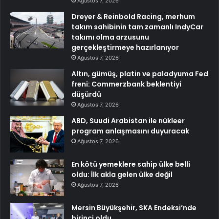
Ağustos 7, 2026
Dreyer & Reinbold Racing, merhum
takım sahibinin tam zamanlı IndyCar
takımı olma arzusunu
gerçekleştirmeye hazırlanıyor
Ağustos 7, 2026
Altın, gümüş, platin ve paladyuma Fed
freni: Commerzbank beklentiyi
düşürdü
Ağustos 7, 2026
ABD, Suudi Arabistan ile nükleer
program anlaşmasını duyuracak
Ağustos 7, 2026
En kötü yemeklere sahip ülke belli
oldu: İlk akla gelen ülke değil
Ağustos 7, 2026
Mersin Büyükşehir, SKA Endeksi’nde
birinci oldu