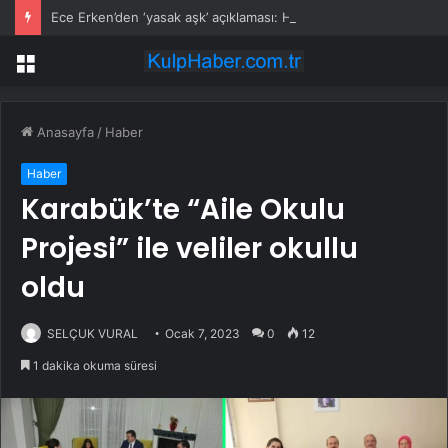
Ece Erken’den ‘yasak aşk’ açıklaması: Hukuki yollara başvuruyor
Menü
Anasayfa
/
Haber
Haber
Karabük’te “Aile Okulu
Projesi” ile veliler okullu
oldu
SELÇUK VURAL
Ocak 7, 2023
0
12
1 dakika okuma süresi