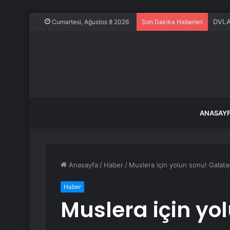
DVLA’
Cumartesi, Ağustos 8 2026
Son Dakika Haberleri
ANASAY
Anasayfa
/
Haber
/
Muslera için yolun sonu! Galatas
Haber
Muslera için yo