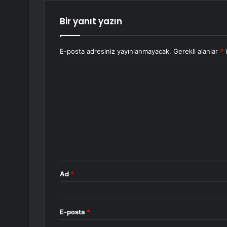
Bir yanıt yazın
E-posta adresiniz yayınlanmayacak.
Gerekli alanlar
*
i
Y
o
r
u
m
*
Ad
*
E-posta
*