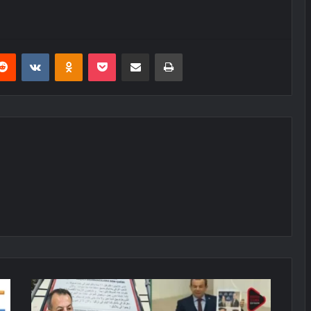
erest
Reddit
VKontakte
Odnoklassniki
Pocket
E-Posta ile paylaş
Yazdır