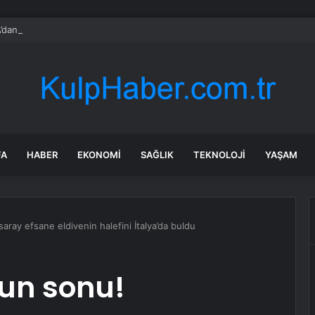
dan sürücülere ücretsiz uyarı sistemi
FA
HABER
EKONOMI
SAĞLIK
TEKNOLOJI
YAŞAM
aray efsane eldivenin halefini İtalya’da buldu
lun sonu!