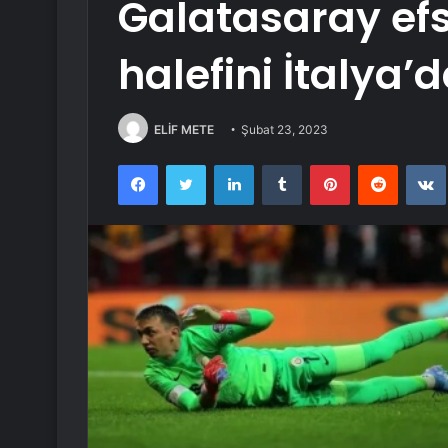
Galatasaray efs
halefini İtalya’
ELİF METE
Şubat 23, 2023
Facebook
Twitter
LinkedIn
Tumblr
Pinterest
Reddit