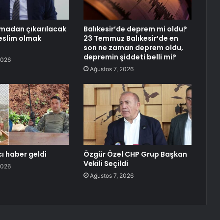
kmadan çıkarılacak
Balıkesir’de deprem mi oldu?
teslim olmak
23 Temmuz Balıkesir’de en
son ne zaman deprem oldu,
depremin şiddeti belli mi?
2026
Ağustos 7, 2026
ı haber geldi
Özgür Özel CHP Grup Başkan
Vekili Seçildi
2026
Ağustos 7, 2026