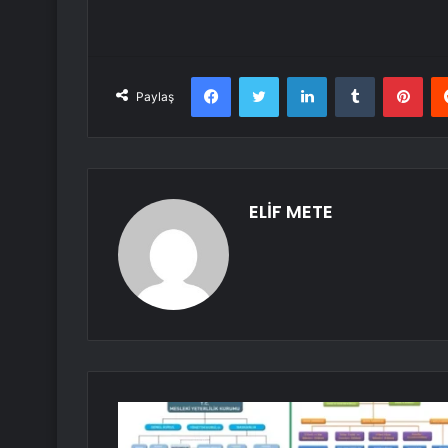
Facebook
Twitter
LinkedIn
Tumblr
Pint
Paylaş
ELİF METE