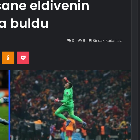
ane eldivenin
da buldu
0
6
Bir dakikadan az
VKontakte
Odnoklassniki
Pocket