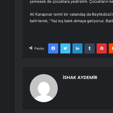
yemesek de çocuklara yedirelim. Çocukların kemik
Ali Karapınar isimli bir vatandaş da Beylikdüzü
belirterek, “Yaz kış balık almaya geliyoruz. Bal
Facebook
Twitter
LinkedIn
Tumblr
Pint
Paylaş
İSHAK AYDEMİR