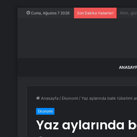
ABD, Suu
Cuma, Ağustos 7 2026
Son Dakika Haberleri
ANASAY
Anasayfa
/
Ekonomi
/
Yaz aylarında balık tüketimi ar
Ekonomi
Yaz aylarında ba