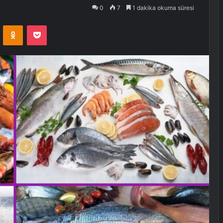
0
7
1 dakika okuma süresi
VKontakte
Odnoklassniki
Pocket