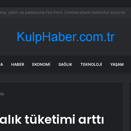
di Arabistan ile nükleer program anlaşmasını duyuracak
FA
HABER
EKONOMI
SAĞLIK
TEKNOLOJI
YAŞAM
ttı
lık tüketimi arttı