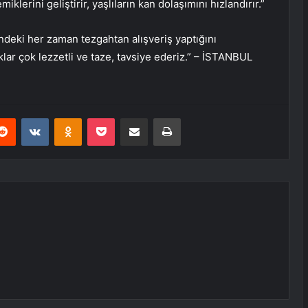
lerini geliştirir, yaşlıların kan dolaşımını hızlandırır.”
’ndeki her zaman tezgahtan alışveriş yaptığını
ıklar çok lezzetli ve taze, tavsiye ederiz.” – İSTANBUL
erest
Reddit
VKontakte
Odnoklassniki
Pocket
E-Posta ile paylaş
Yazdır