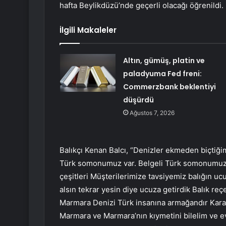
hafta Beylikdüzü’nde geçerli olacağı öğrenildi.
İlgili Makaleler
Altın, gümüş, platin ve
paladyuma Fed freni:
Commerzbank beklentiyi
düşürdü
Ağustos 7, 2026
Balıkçı Kenan Balcı, “Denizler ekmeden biçtiği
Türk somonumuz var. Belgeli Türk somonumuzu. 3
çeşitleri Müşterilerimize tavsiyemiz balığın 
alsın tekrar yesin diye ucuza getirdik Balık reçet
Marmara Denizi Türk insanına armağandır Kara
Marmara ve Marmara’nın kıymetini bilelim ve ev