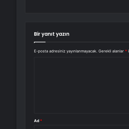
Bir yanıt yazın
E-posta adresiniz yayınlanmayacak.
Gerekli alanlar
*
i
Y
o
r
u
m
*
Ad
*